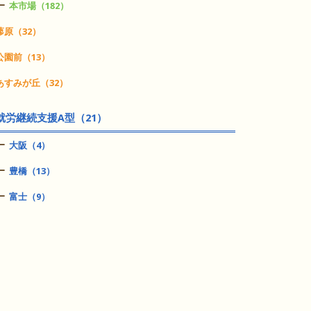
本市場（182）
蓼原（32）
公園前（13）
あすみが丘（32）
就労継続支援A型（21）
大阪（4）
豊橋（13）
富士（9）