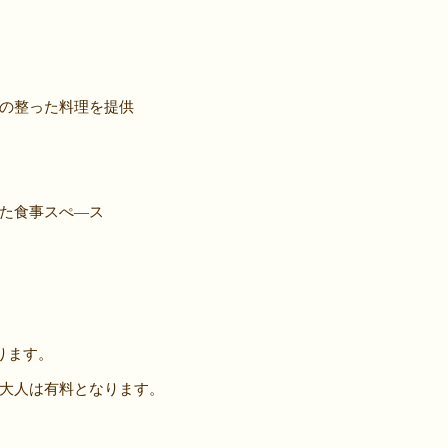
の整った料理を提供
た食事スぺ―ス
ります。
大人は有料となります。