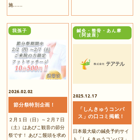
施……
我孫子
鍼灸・整骨・あん摩
（阿波座）
2026.02.02
2025.12.17
節分祭特別企画！
「しんきゅうコンパ
ス」の口コミ掲載！
２月１日（日）～２月７日
（土）はあびこ観音の節分
日本最大級の鍼灸予約サイ
祭です！ あびこ饅頭を求め
ト「しんきゅうコンパス」