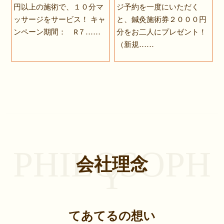
円以上の施術で、１０分マ
ジ予約を一度にいただく
ッサージをサービス！ キャ
と、鍼灸施術券２０００円
ンペーン期間： R７……
分をお二人にプレゼント！
（新規……
PHILOSOPH
会社理念
Y
てあてるの想い