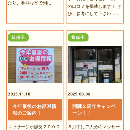
たり、参拝などで列に……
の口コミを掲載します！ ぜ
ひ、参考にして下さい……
我孫子
我孫子
2025.11.18
2025.08.06
今年最後のお得
情
開院２周年キャンペ
報のご案内！
ーン！！
マッサージか鍼灸２０００
８月中に二人分のマッサー