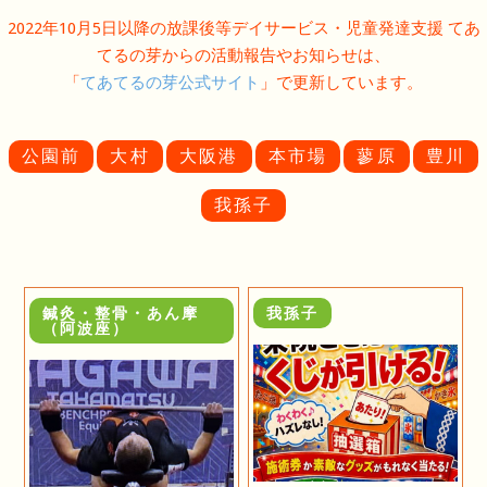
2022年10月5日以降の放課後等デイサービス・児童発達支援 てあ
てるの芽からの活動報告やお知らせは、
「
てあてるの芽公式サイト
」で更新しています。
公園前
大村
大阪港
本市場
蓼原
豊川
我孫子
鍼灸・整骨・あん摩
我孫子
（阿波座）