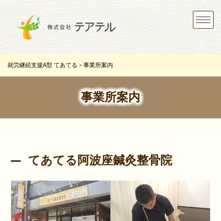
Toggle
navigat
就労継続支援A型 てあてる
事業所案内
>
事業所案内
てあてる阿波座鍼灸整骨院