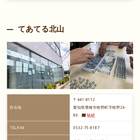
てあてる北山
〒441-8112
所在地
愛知県豊橋市牧野町字牧野26-
80
MAP
TEL/FAX
0532-75-8187