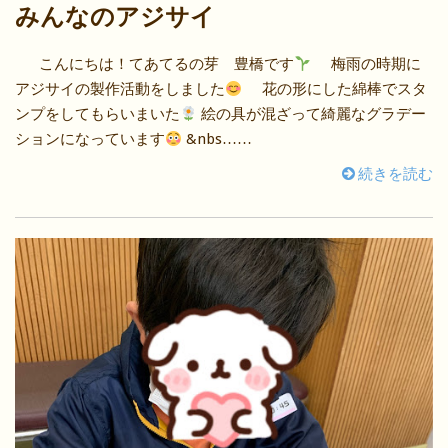
みんなのアジサイ
こんにちは！てあてるの芽 豊橋です
梅雨の時期に
アジサイの製作活動をしました
花の形にした綿棒でスタ
ンプをしてもらいまいた
絵の具が混ざって綺麗なグラデー
ションになっています
&nbs……
続きを読む