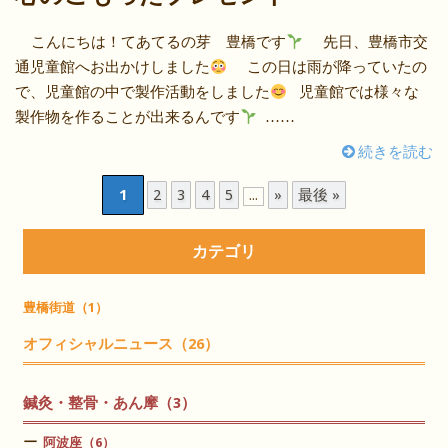
こんにちは！てあてるの芽 豊橋です
先日、豊橋市交
通児童館へお出かけしました
この日は雨が降っていたの
で、児童館の中で製作活動をしました
児童館では様々な
製作物を作ることが出来るんです
……
続きを読む
1
2
3
4
5
»
最後 »
...
カテゴリ
豊橋街道（1）
オフィシャルニュース（26）
鍼灸・整骨・あん摩（3）
阿波座（6）