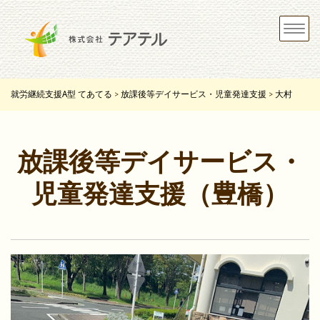
Toggle
navigat
就労継続支援A型 てあてる
放課後等デイサービス・児童発達支援
大村
>
>
放課後等デイサービス・
児童発達支援（豊橋）