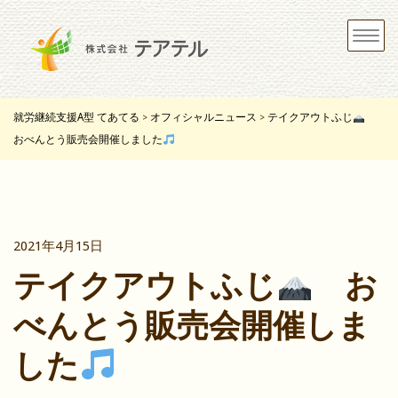
Toggle
navigat
就労継続支援A型 てあてる
オフィシャルニュース
テイクアウトふじ
>
>
おべんとう販売会開催しました
2021年4月15日
テイクアウトふじ
お
べんとう販売会開催しま
した