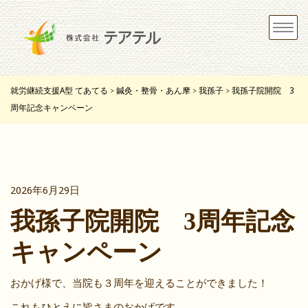
Toggle
navigat
就労継続支援A型 てあてる
鍼灸・整骨・あん摩
我孫子
我孫子院開院 3
>
>
>
周年記念キャンペーン
2026年6月29日
我孫子院開院 3周年記念
キャンペーン
おかげ様で、当院も３周年を迎えることができました！
これもひとえに皆さまのおかげです。