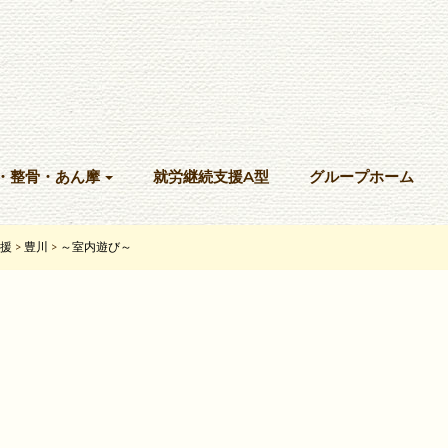
・整骨・あん摩
就労継続支援A型
グループホーム
援
豊川
～室内遊び～
>
>