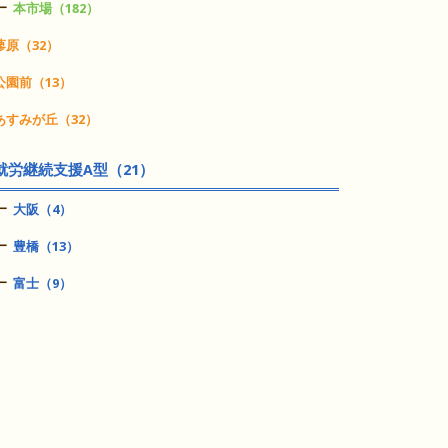
本市場（182）
蓼原（32）
公園前（13）
あすみが丘（32）
就労継続支援A型（21）
大阪（4）
豊橋（13）
富士（9）