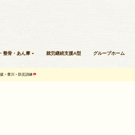
・整骨・あん摩
就労継続支援A型
グループホーム
援
豊川
防災訓練
>
>