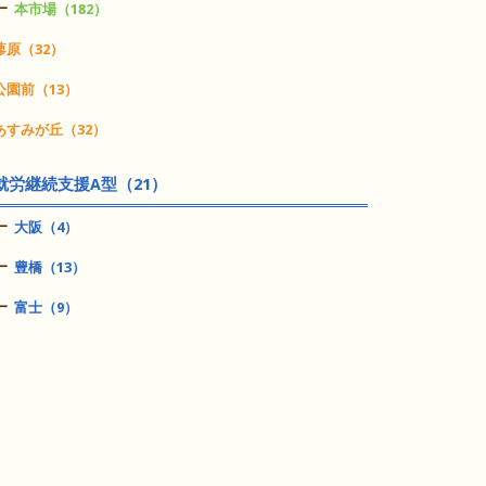
本市場（182）
蓼原（32）
公園前（13）
あすみが丘（32）
就労継続支援A型（21）
大阪（4）
豊橋（13）
富士（9）