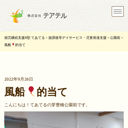
Toggle
navigat
就労継続支援A型 てあてる
放課後等デイサービス・児童発達支援
公園前
>
>
>
風船
的当て
2022年9月26日
風船
的当て
こんにちは！てあてるの芽豊橋公園前です。