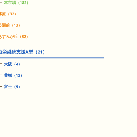
本市場（182）
蓼原（32）
公園前（13）
あすみが丘（32）
就労継続支援A型（21）
大阪（4）
豊橋（13）
富士（9）