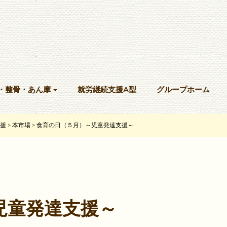
・整骨・あん摩
就労継続支援A型
グループホーム
援
本市場
食育の日（５月）～児童発達支援～
>
>
児童発達支援～