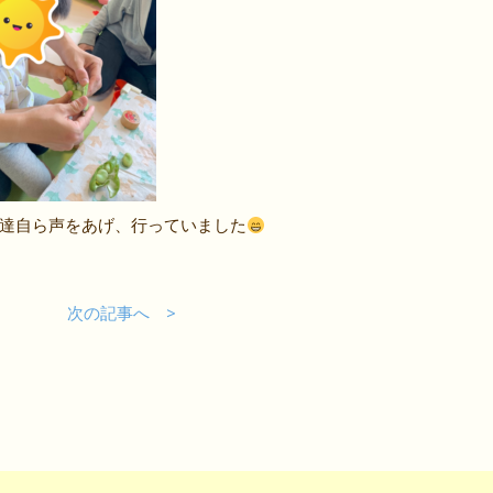
達自ら声をあげ、行っていました
事へ
次の記事へ >