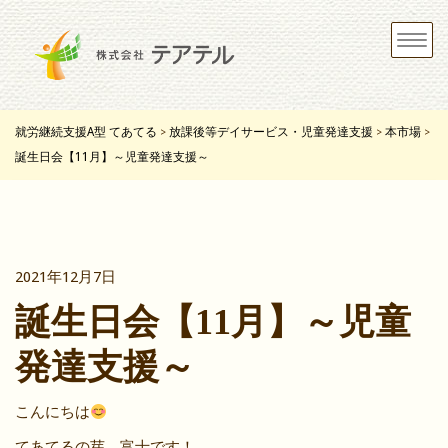
Toggle
navigat
就労継続支援A型 てあてる
放課後等デイサービス・児童発達支援
本市場
>
>
>
誕生日会【11月】～児童発達支援～
2021年12月7日
誕生日会【11月】～児童
発達支援～
こんにちは
てあてるの芽 富士です！