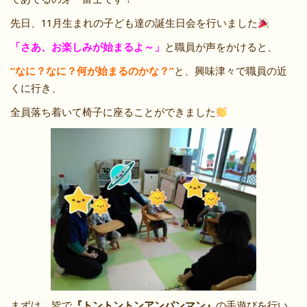
先日、11月生まれの子ども達の誕生日会を行いました
「さあ、お楽しみが始まるよ～」
と職員が声をかけると、
“なに？なに？何が始まるのかな？”
と、興味津々で職員の近
くに行き、
全員落ち着いて椅子に座ることができました
まずは、皆で
『トントントンアンパンマン』
の手遊びを行い